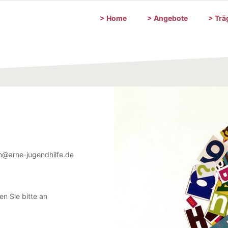
> Home
> Angebote
> Trä
n@arne-jugendhilfe.de
n Sie bitte an